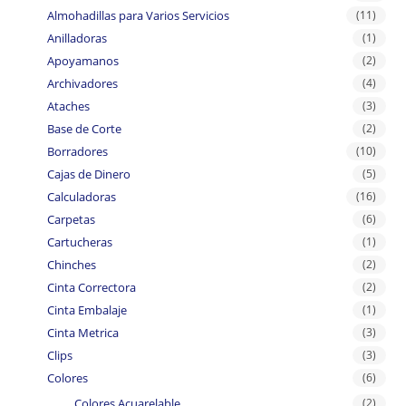
Almohadillas para Varios Servicios
(11)
Anilladoras
(1)
Apoyamanos
(2)
Archivadores
(4)
Ataches
(3)
Base de Corte
(2)
Borradores
(10)
Cajas de Dinero
(5)
Calculadoras
(16)
Carpetas
(6)
Cartucheras
(1)
Chinches
(2)
Cinta Correctora
(2)
Cinta Embalaje
(1)
Cinta Metrica
(3)
Clips
(3)
Colores
(6)
Colores Acuarelable
(2)