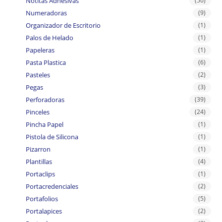
Notitas Adhesivas
(50)
Numeradoras
(9)
Organizador de Escritorio
(1)
Palos de Helado
(1)
Papeleras
(1)
Pasta Plastica
(6)
Pasteles
(2)
Pegas
(3)
Perforadoras
(39)
Pinceles
(24)
Pincha Papel
(1)
Pistola de Silicona
(1)
Pizarron
(1)
Plantillas
(4)
Portaclips
(1)
Portacredenciales
(2)
Portafolios
(5)
Portalapices
(2)