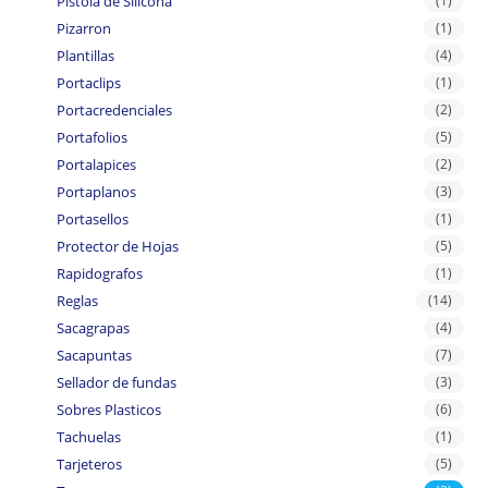
Pistola de Silicona
(1)
Pizarron
(1)
Plantillas
(4)
Portaclips
(1)
Portacredenciales
(2)
Portafolios
(5)
Portalapices
(2)
Portaplanos
(3)
Portasellos
(1)
Protector de Hojas
(5)
Rapidografos
(1)
Reglas
(14)
Sacagrapas
(4)
Sacapuntas
(7)
Sellador de fundas
(3)
Sobres Plasticos
(6)
Tachuelas
(1)
Tarjeteros
(5)