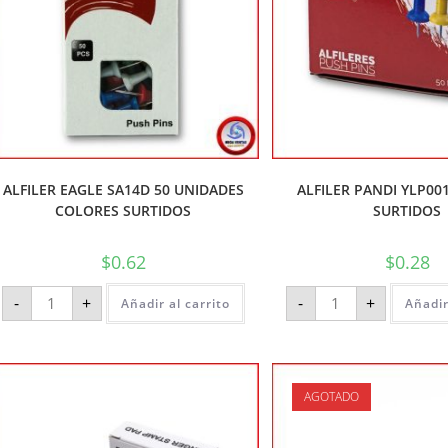
ALFILER EAGLE SA14D 50 UNIDADES
ALFILER PANDI YLP00
COLORES SURTIDOS
SURTIDOS
$
0.62
$
0.28
-
+
-
+
Añadir al carrito
Añadir
AGOTADO