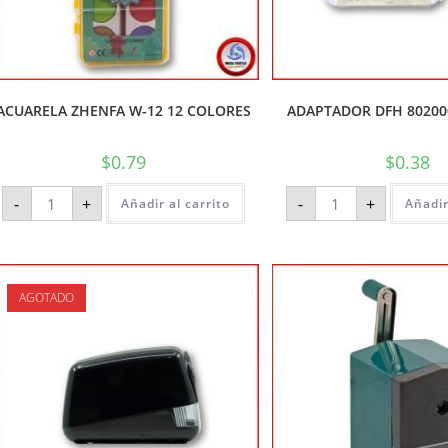
ACUARELA ZHENFA W-12 12 COLORES
ADAPTADOR DFH 80200
$
0.79
$
0.38
-
+
-
+
Añadir al carrito
Añadir
AGOTADO