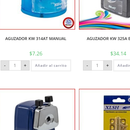
AGUZADOR KW 314AT MANUAL
AGUZADOR KW 325A 
$
7.26
$
34.14
-
+
-
+
Añadir al carrito
Añadir