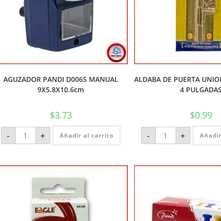
AGUZADOR PANDI D006S MANUAL
ALDABA DE PUERTA UNIO
9X5.8X10.6cm
4 PULGADA
$
3.73
$
0.99
-
+
-
+
Añadir al carrito
Añadir