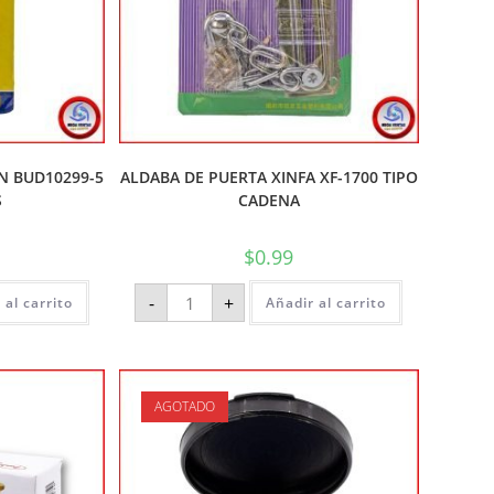
N BUD10299-5
ALDABA DE PUERTA XINFA XF-1700 TIPO
S
CADENA
$
0.99
-
+
 al carrito
Añadir al carrito
AGOTADO