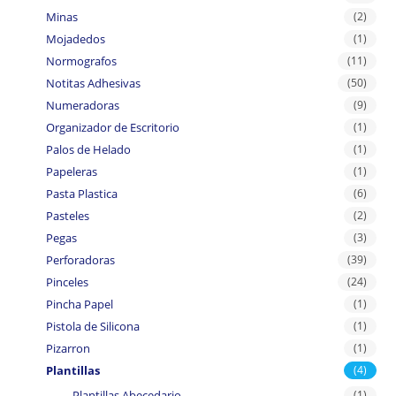
Minas
(2)
Mojadedos
(1)
Normografos
(11)
Notitas Adhesivas
(50)
Numeradoras
(9)
Organizador de Escritorio
(1)
Palos de Helado
(1)
Papeleras
(1)
Pasta Plastica
(6)
Pasteles
(2)
Pegas
(3)
Perforadoras
(39)
Pinceles
(24)
Pincha Papel
(1)
Pistola de Silicona
(1)
Pizarron
(1)
Plantillas
(4)
Plantillas Abecedario
(1)