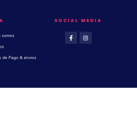
A
SOCIAL MEDIA
s somos
os
 de Pago & envios