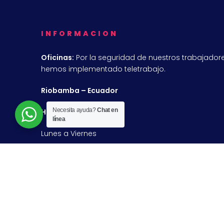
INFORMACION
Oficinas:
Por la seguridad de nuestros trabajadore
hemos implementado teletrabajo.
Riobamba – Ecuador
Necesita ayuda?
Chat en
Horario de Atencion
línea
Lunes a Viernes
9:00 a 13:00 y de 15:00 a 19:00