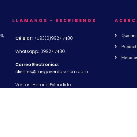
LLAMANOS - ESCRIBENOS
ACERC
s,
Quiene
Célular:
+593(0)992717480
Product
Whatsapp: 0992717480
Metodos
Correo Electrónico:
clientes@megaventasmcm.com
Ventas: Horario Extendido