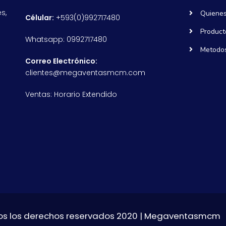
s,
Quiene
Célular:
+593(0)992717480
Product
Whatsapp: 0992717480
Metodos
Correo Electrónico:
clientes@megaventasmcm.com
Ventas: Horario Extendido
s los derechos reservados 2020 | Megaventasmcm