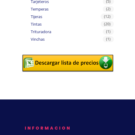
Tarjeteros
(5)
Temperas
(2)
Tijeras
(12)
Tintas
(20)
Trituradora
(1)
Vinchas
(1)
INFORMACION