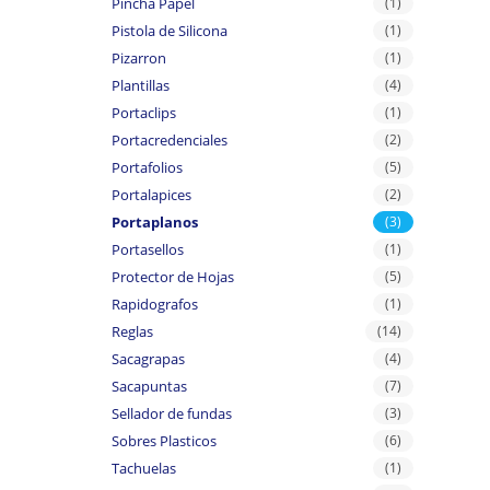
Pincha Papel
(1)
Pistola de Silicona
(1)
Pizarron
(1)
Plantillas
(4)
Portaclips
(1)
Portacredenciales
(2)
Portafolios
(5)
Portalapices
(2)
Portaplanos
(3)
Portasellos
(1)
Protector de Hojas
(5)
Rapidografos
(1)
Reglas
(14)
Sacagrapas
(4)
Sacapuntas
(7)
Sellador de fundas
(3)
Sobres Plasticos
(6)
Tachuelas
(1)