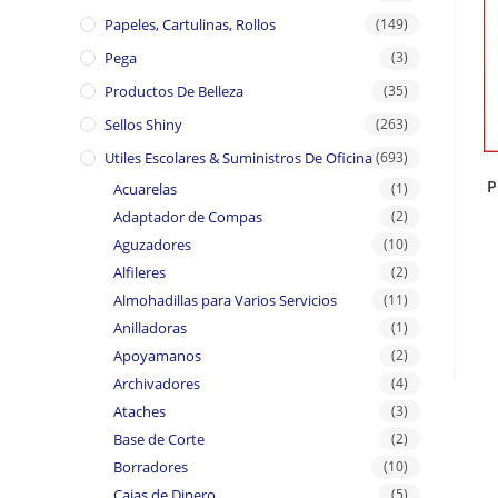
Papeles, Cartulinas, Rollos
(149)
Pega
(3)
Productos De Belleza
(35)
Sellos Shiny
(263)
Utiles Escolares & Suministros De Oficina
(693)
P
Acuarelas
(1)
Adaptador de Compas
(2)
Aguzadores
(10)
Alfileres
(2)
Almohadillas para Varios Servicios
(11)
Anilladoras
(1)
Apoyamanos
(2)
Archivadores
(4)
Ataches
(3)
Base de Corte
(2)
Borradores
(10)
Cajas de Dinero
(5)