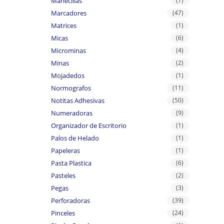
Manecillas
(7)
Marcadores
(47)
Matrices
(1)
Micas
(6)
Microminas
(4)
Minas
(2)
Mojadedos
(1)
Normografos
(11)
Notitas Adhesivas
(50)
Numeradoras
(9)
Organizador de Escritorio
(1)
Palos de Helado
(1)
Papeleras
(1)
Pasta Plastica
(6)
Pasteles
(2)
Pegas
(3)
Perforadoras
(39)
Pinceles
(24)