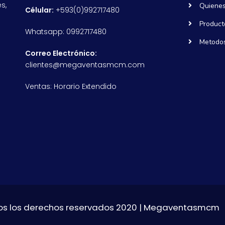
s,
Quiene
Célular:
+593(0)992717480
Product
Whatsapp: 0992717480
Metodos
Correo Electrónico:
clientes@megaventasmcm.com
Ventas: Horario Extendido
s los derechos reservados 2020 | Megaventasmcm