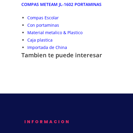
COMPAS METEAM JL-1602 PORTAMINAS
Compas Escolar
Con portaminas
Material metalico & Plastico
Caja plastica
Importada de China
Tambien te puede interesar
INFORMACION