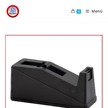
Menú
0