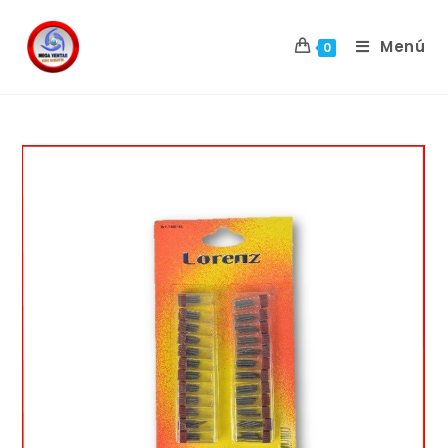
Menú
0