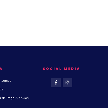
A
SOCIAL MEDIA
s somos
os
 de Pago & envios