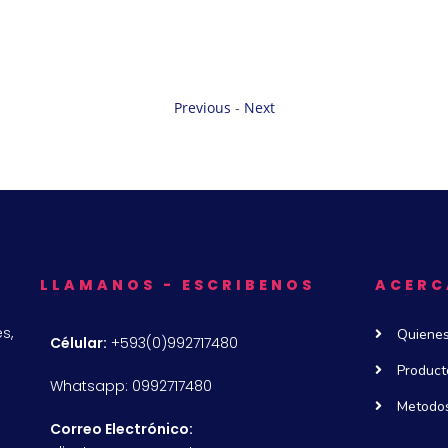
Previous
-
Next
LLAMANOS - ESCRIBENOS
ACERC
s,
Quiene
Célular:
+593(0)992717480
Product
Whatsapp: 0992717480
Metodos
Correo Electrónico: