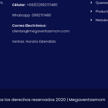
s,
Quiene
Célular:
+593(0)992717480
Product
Whatsapp: 0992717480
Metodos
Correo Electrónico:
clientes@megaventasmcm.com
Ventas: Horario Extendido
s los derechos reservados 2020 | Megaventasmcm