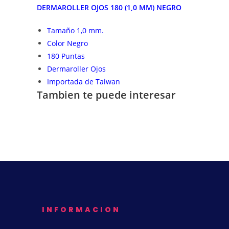
DERMAROLLER OJOS 180 (1,0 MM) NEGRO
Tamaño 1,0 mm.
Color Negro
180 Puntas
Dermaroller Ojos
Importada de Taiwan
Tambien te puede interesar
INFORMACION