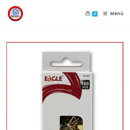
Menú
0