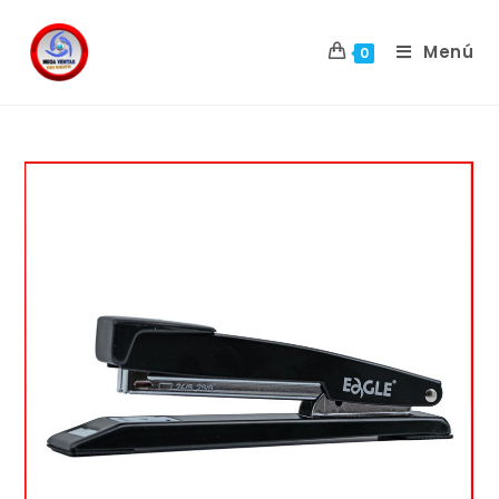
Menú
0