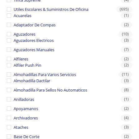
Tinta Supreme
Utiles Escolares & Suministros De Oficina
(695)
Acuarelas
(1)
Adaptador De Compas
(2)
Aguzadores
(10)
Aguzadores Electricos
(3)
Aguzadores Manuales
(7)
Alfileres
(2)
Alfiler Push Pin
(2)
Almohadillas Para Varios Servicios
(11)
Almohadilla Dactilar
(3)
Almohadilla Para Sellos No Automaticos
(8)
Anilladoras
(1)
Apoyamanos
(2)
Archivadores
(4)
Ataches
(3)
Base De Corte
(2)