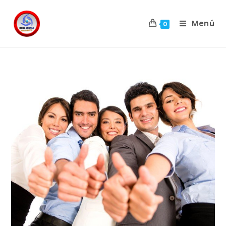
Menú
0