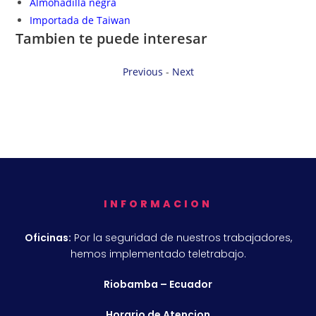
Almohadilla negra
Importada de Taiwan
Tambien te puede interesar
Previous
-
Next
INFORMACION
Oficinas:
Por la seguridad de nuestros trabajadores,
hemos implementado teletrabajo.
Riobamba – Ecuador
Horario de Atencion