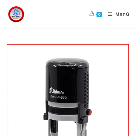
Menú
0