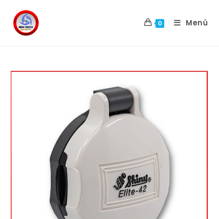
Menú
0