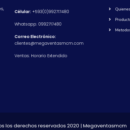
s,
Quiene
Célular:
+593(0)992717480
Product
Whatsapp: 0992717480
Metodos
Correo Electrónico:
clientes@megaventasmcm.com
Ventas: Horario Extendido
s los derechos reservados 2020 | Megaventasmcm