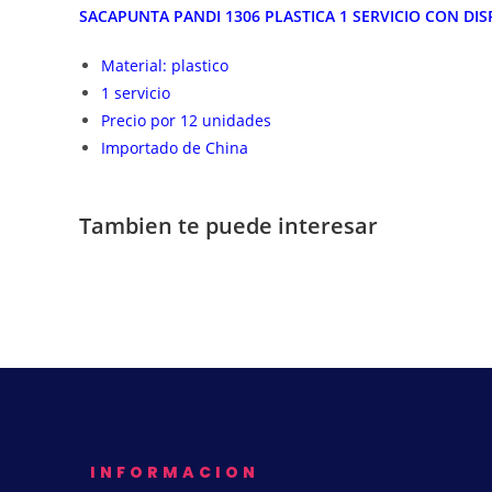
SACAPUNTA PANDI 1306 PLASTICA 1 SERVICIO CON DI
Material: plastico
1 servicio
Precio por 12 unidades
Importado de China
Tambien te puede interesar
INFORMACION