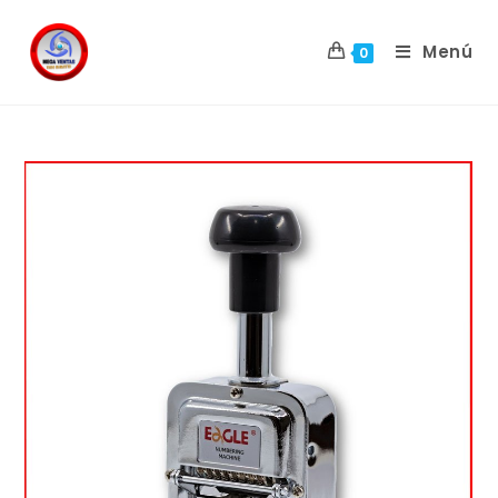
Menú
0