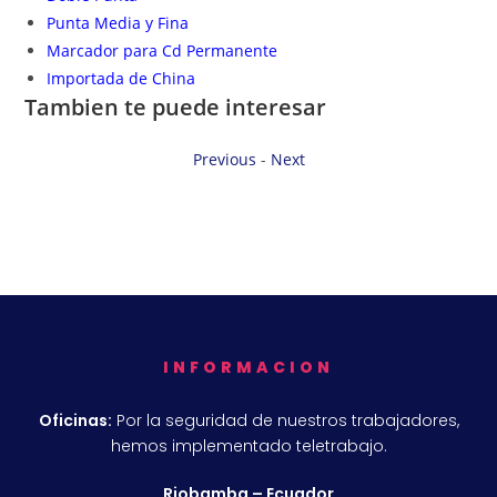
Punta Media y Fina
Marcador para Cd Permanente
Importada de China
Tambien te puede interesar
Previous
-
Next
INFORMACION
Oficinas:
Por la seguridad de nuestros trabajadores,
hemos implementado teletrabajo.
Riobamba – Ecuador