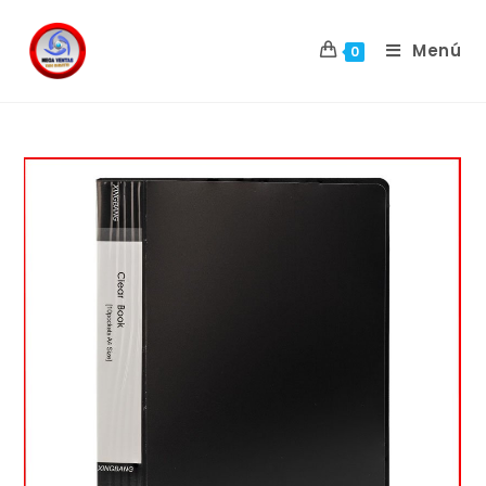
Menú
0