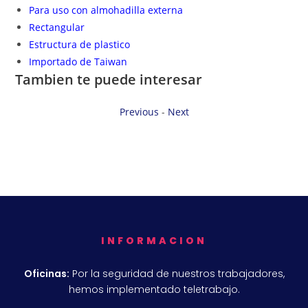
Para uso con almohadilla externa
Rectangular
Estructura de plastico
Importado de Taiwan
Tambien te puede interesar
Previous
-
Next
INFORMACION
Oficinas:
Por la seguridad de nuestros trabajadores,
hemos implementado teletrabajo.