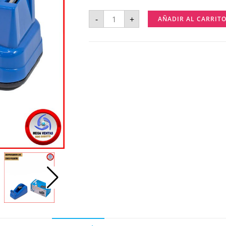
-
+
AÑADIR AL CARRIT