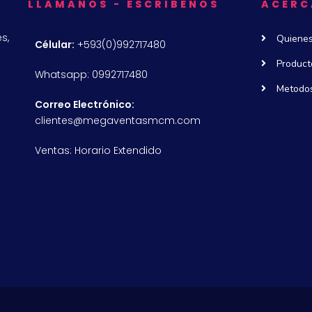
LLAMANOS - ESCRIBENOS
ACERC
s,
Quiene
Célular:
+593(0)992717480
Product
Whatsapp: 0992717480
Metodos
Correo Electrónico:
clientes@megaventasmcm.com
Ventas: Horario Extendido