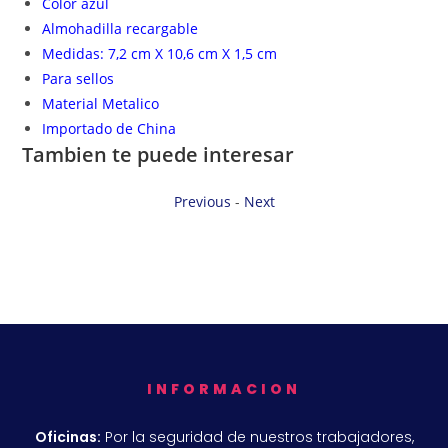
Color azul
Almohadilla recargable
Medidas: 7,2 cm X 10,6 cm X 1,5 cm
Para sellos
Material Metalico
Importado de China
Tambien te puede interesar
Previous
-
Next
INFORMACION
Oficinas:
Por la seguridad de nuestros trabajadores,