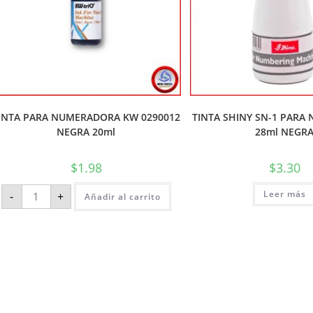
INTA PARA NUMERADORA KW 0290012
TINTA SHINY SN-1 PAR
NEGRA 20ml
28ml NEGR
$
1.98
$
3.30
Leer más
-
+
Añadir al carrito