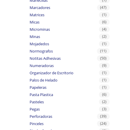
Manecillas
(7)
Marcadores
(47)
Matrices
(1)
Micas
(6)
Microminas
(4)
Minas
(2)
Mojadedos
(1)
Normografos
(11)
Notitas Adhesivas
(50)
Numeradoras
(9)
Organizador de Escritorio
(1)
Palos de Helado
(1)
Papeleras
(1)
Pasta Plastica
(6)
Pasteles
(2)
Pegas
(3)
Perforadoras
(39)
Pinceles
(24)