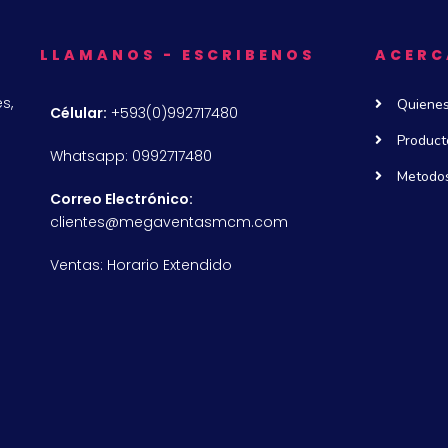
LLAMANOS - ESCRIBENOS
ACERC
s,
Quiene
Célular:
+593(0)992717480
Product
Whatsapp: 0992717480
Metodos
Correo Electrónico:
clientes@megaventasmcm.com
Ventas: Horario Extendido