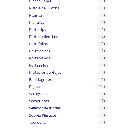
Pincha Papel
(1)
Pistola de Silicona
(1)
Pizarron
(1)
Plantillas
(4)
Portaclips
(1)
Portacredenciales
(2)
Portafolios
(5)
Portalapices
(2)
Portaplanos
(3)
Portasellos
(1)
Protector de Hojas
(5)
Rapidografos
(1)
Reglas
(14)
Sacagrapas
(4)
Sacapuntas
(7)
Sellador de fundas
(3)
Sobres Plasticos
(6)
Tachuelas
(1)