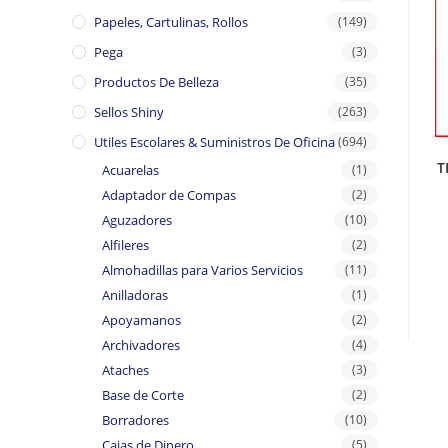
Papeles, Cartulinas, Rollos
(149)
Pega
(3)
Productos De Belleza
(35)
Sellos Shiny
(263)
Utiles Escolares & Suministros De Oficina
(694)
T
Acuarelas
(1)
Adaptador de Compas
(2)
Aguzadores
(10)
Alfileres
(2)
Almohadillas para Varios Servicios
(11)
Anilladoras
(1)
Apoyamanos
(2)
Archivadores
(4)
Ataches
(3)
Base de Corte
(2)
Borradores
(10)
Cajas de Dinero
(5)