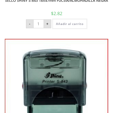
SELLO SHINY S-843 18X47mm FUCSIA/ALMOHADILLA NEGRA
$
2.82
-
+
Añadir al carrito