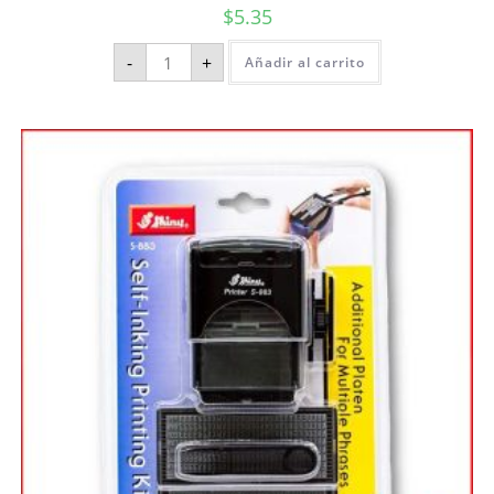
$
5.35
-
+
Añadir al carrito