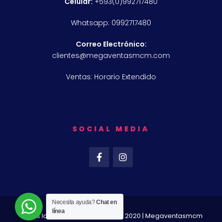
Célular:
+593(0)992717480
Whatsapp: 0992717480
Correo Electrónico:
clientes@megaventasmcm.com
Ventas: Horario Extendido
SOCIAL MEDIA
Necesita ayuda?
Chat en
línea
Todos los derechos reservados 2020 | Megaventasmcm