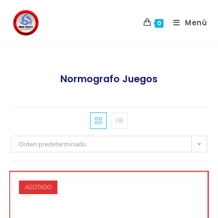
Menú
0
Normografo Juegos
Orden predeterminado
AGOTADO