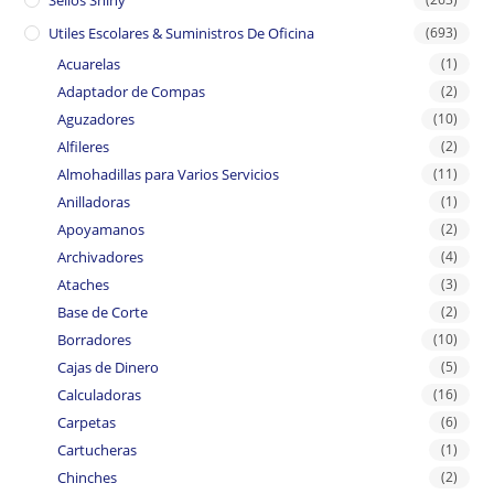
Sellos Shiny
Utiles Escolares & Suministros De Oficina
(693)
Acuarelas
(1)
Adaptador de Compas
(2)
Aguzadores
(10)
Alfileres
(2)
Almohadillas para Varios Servicios
(11)
Anilladoras
(1)
Apoyamanos
(2)
Archivadores
(4)
Ataches
(3)
Base de Corte
(2)
Borradores
(10)
Cajas de Dinero
(5)
Calculadoras
(16)
Carpetas
(6)
Cartucheras
(1)
Chinches
(2)