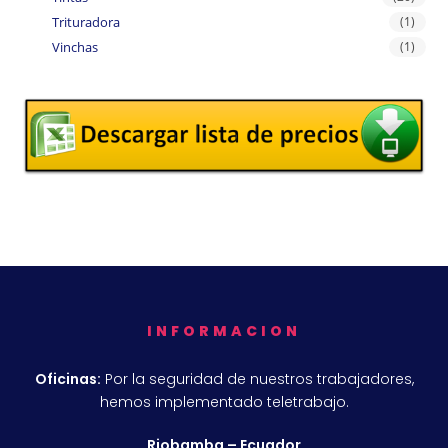
Trituradora
(1)
Vinchas
(1)
INFORMACION
Oficinas:
Por la seguridad de nuestros trabajadores,
hemos implementado teletrabajo.
Riobamba – Ecuador