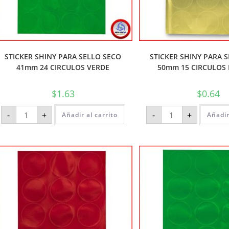
STICKER SHINY PARA SELLO SECO
STICKER SHINY PARA 
41mm 24 CIRCULOS VERDE
50mm 15 CIRCULOS
$
1.63
$
0.64
-
+
-
+
Añadir al carrito
Añadir