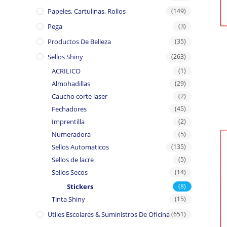
Papeles, Cartulinas, Rollos
(149)
Pega
(3)
Productos De Belleza
(35)
Sellos Shiny
(263)
ACRILICO
(1)
Almohadillas
(29)
Caucho corte laser
(2)
Fechadores
(45)
Imprentilla
(2)
Numeradora
(5)
Sellos Automaticos
(135)
Sellos de lacre
(5)
Sellos Secos
(14)
Stickers
(8)
Tinta Shiny
(15)
Utiles Escolares & Suministros De Oficina
(651)