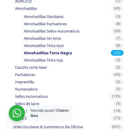
ACRILICO
(1)
Almohadillas
(45)
Almohadillas Dactilares
(3)
Almohadillas Fechadores
(8)
Almohadillas Sellos Automaticos
(29)
Almohadillas Sin tinta
(7)
Almohadillas Tinta Azul
(8)
Almohadillas Tinta Negra
(22)
Almohadillas Tinta roja
(3)
Caucho corte laser
(2)
Fechadores
(45)
Imprentilla
(2)
Numeradora
(5)
Sellos Automaticos
(135)
Sellos de lacre
(5)
Sellos Secos
(14)
Necesita ayuda?
Chat en
línea
Tinta Shiny
(15)
Utiles Escolares & Suministros De Oficina
(651)