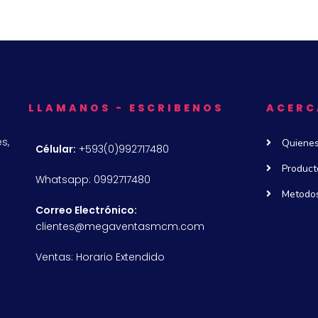
LLAMANOS - ESCRIBENOS
ACERC
s,
Quiene
Célular:
+593(0)992717480
Product
Whatsapp: 0992717480
Metodos
Correo Electrónico:
clientes@megaventasmcm.com
Ventas: Horario Extendido