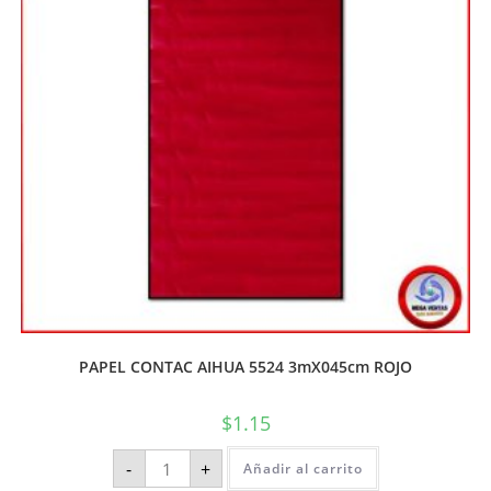
PAPEL CONTAC AIHUA 5524 3mX045cm ROJO
$
1.15
-
+
Añadir al carrito