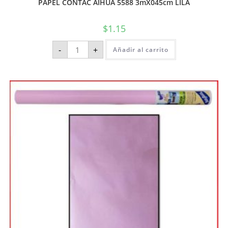
PAPEL CONTAC AIHUA 5588 3mX045cm LILA
$
1.15
-
+
Añadir al carrito