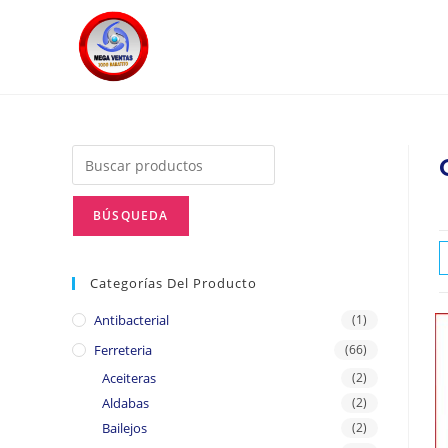
Categorías Del Producto
Antibacterial
(1)
Ferreteria
(66)
Aceiteras
(2)
Aldabas
(2)
Bailejos
(2)