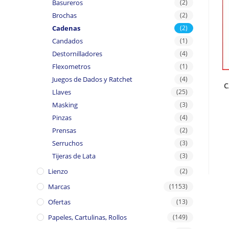
Basureros
(2)
Brochas
(2)
Cadenas
(2)
Candados
(1)
Destornilladores
(4)
Flexometros
(1)
Juegos de Dados y Ratchet
(4)
C
Llaves
(25)
Masking
(3)
Pinzas
(4)
Prensas
(2)
Serruchos
(3)
Tijeras de Lata
(3)
Lienzo
(2)
Marcas
(1153)
Ofertas
(13)
Papeles, Cartulinas, Rollos
(149)