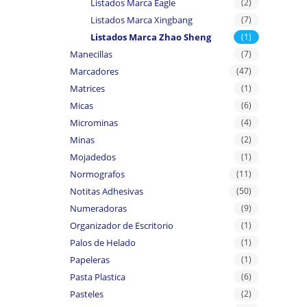
Listados Marca Eagle
(2)
Listados Marca Xingbang
(7)
Listados Marca Zhao Sheng
(1)
Manecillas
(7)
Marcadores
(47)
Matrices
(1)
Micas
(6)
Microminas
(4)
Minas
(2)
Mojadedos
(1)
Normografos
(11)
Notitas Adhesivas
(50)
Numeradoras
(9)
Organizador de Escritorio
(1)
Palos de Helado
(1)
Papeleras
(1)
Pasta Plastica
(6)
Pasteles
(2)