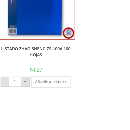
LISTADO ZHAO SHENG ZS-100A 100
HOJAS
$
4.27
-
+
Añadir al carrito