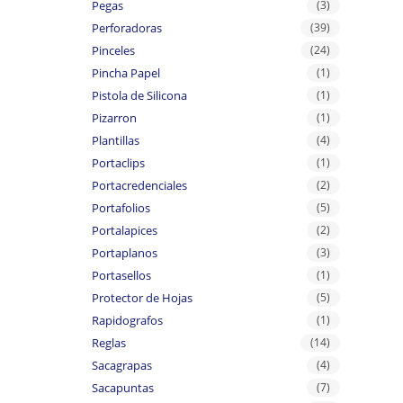
Pegas
(3)
Perforadoras
(39)
Pinceles
(24)
Pincha Papel
(1)
Pistola de Silicona
(1)
Pizarron
(1)
Plantillas
(4)
Portaclips
(1)
Portacredenciales
(2)
Portafolios
(5)
Portalapices
(2)
Portaplanos
(3)
Portasellos
(1)
Protector de Hojas
(5)
Rapidografos
(1)
Reglas
(14)
Sacagrapas
(4)
Sacapuntas
(7)