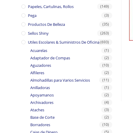
Papeles, Cartulinas, Rollos
(149)
Pega
(3)
Productos De Belleza
(35)
Sellos Shiny
(263)
Utiles Escolares & Suministros De Oficina
(693)
Acuarelas
(1)
Adaptador de Compas
(2)
Aguzadores
(10)
Alfileres
(2)
Almohadillas para Varios Servicios
(11)
Anilladoras
(1)
Apoyamanos
(2)
Archivadores
(4)
Ataches
(3)
Base de Corte
(2)
Borradores
(10)
Cajas de Dinero
(5)