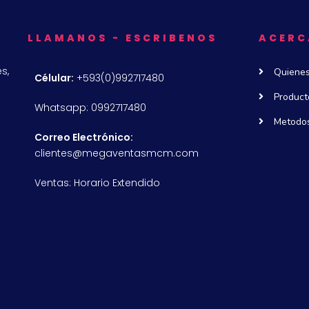
LLAMANOS - ESCRIBENOS
ACERC
s,
Quiene
Célular:
+593(0)992717480
Product
Whatsapp: 0992717480
Metodos
Correo Electrónico:
clientes@megaventasmcm.com
Ventas: Horario Extendido